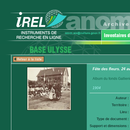
Fête des fleurs. 24 a
Album du fonds Gallieni
1904
Auteur :
Territoire :
Lieu :
Type de document :
Support et dimensions :