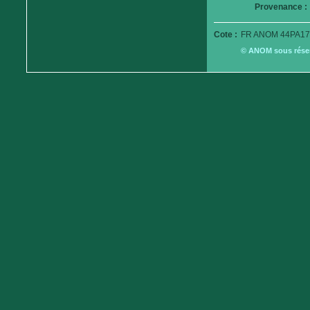
Provenance :
Cote :
FR ANOM 44PA17
© ANOM sous réserv