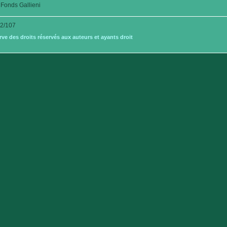
Fonds Gallieni
2/107
e des droits réservés aux auteurs et ayants droit