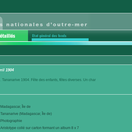
vril 1904
. Tananarive 1904. Fête des enfants, fêtes diverses. Un char
Madagascar, Île de
Tananarive (Madagascar, Île de)
Photographie
Aristotype collé sur carton formant un album 8 x 7