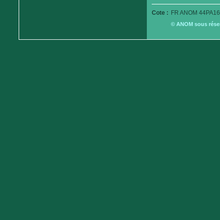
Cote :
FR ANOM 44PA16
© ANOM sous réserv