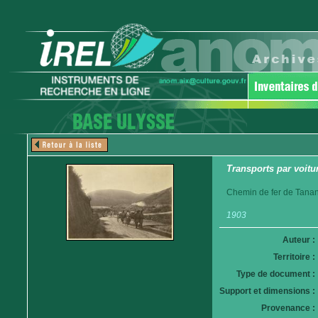
Transports par voitur
Chemin de fer de Tanan
1903
Auteur :
Territoire :
Type de document :
Support et dimensions :
Provenance :