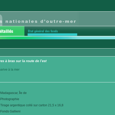
es à bras sur la route de l'est
arive à la mer
Madagascar, Île de
Photographie
Tirage argentique collé sur carton 21,5 x 16,8
Fonds Gallieni