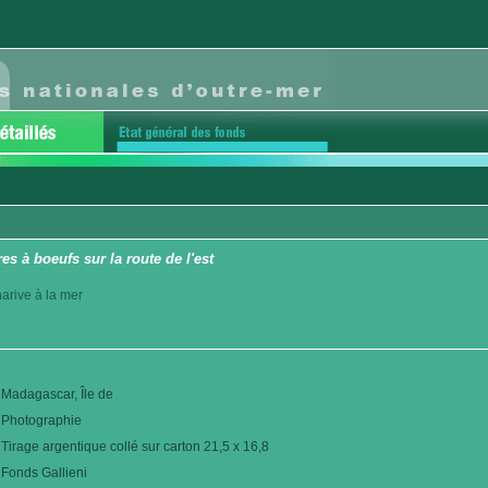
es à boeufs sur la route de l'est
arive à la mer
Madagascar, Île de
Photographie
Tirage argentique collé sur carton 21,5 x 16,8
Fonds Gallieni