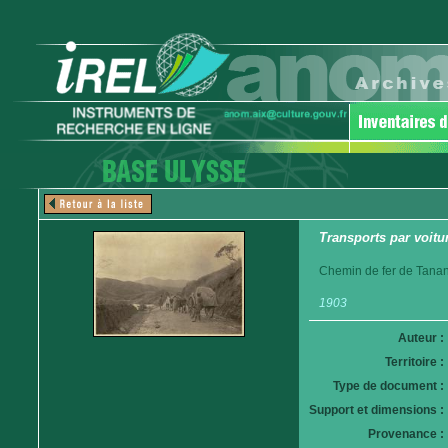
Transports par voitur
Chemin de fer de Tanan
1903
Auteur :
Territoire :
Type de document :
Support et dimensions :
Provenance :