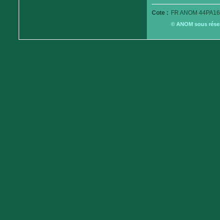
Cote :
FR ANOM 44PA16
© ANOM sous réserv