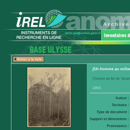
[Un homme au milieu
Chemin de fer de Tanan
1903
Auteur :
Territoire :
Type de document :
Support et dimensions :
Provenance :