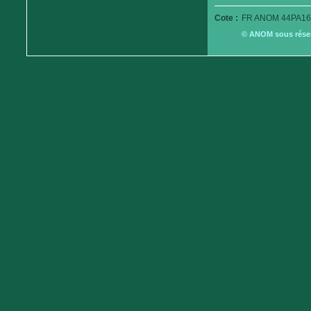
Cote :
FR ANOM 44PA16
© ANOM sous réserv