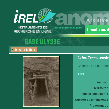
2e lot. Tunnel entrée
Chemin de fer de Tanan
1903
Auteur :
Territoire :
Type de document :
Support et dimensions :
Provenance :