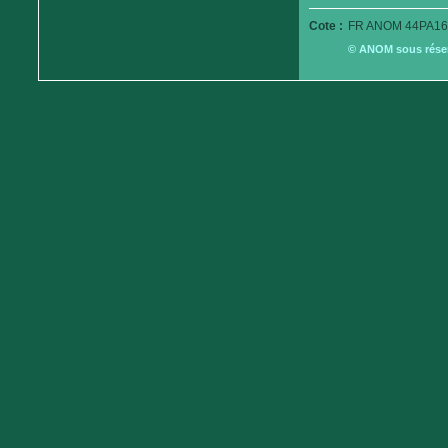
Cote :
FR ANOM 44PA16
© ANOM sous réserv