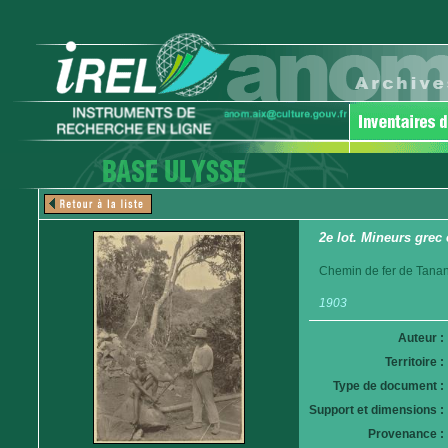
2e lot. Mineurs grec 
Chemin de fer de Tanan
1903
Auteur :
Territoire :
Type de document :
Support et dimensions :
Provenance :