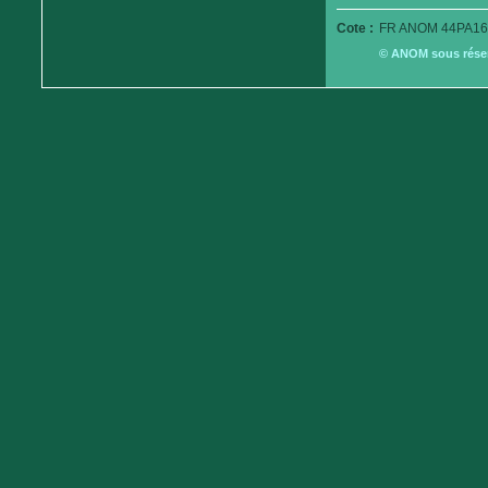
Cote :
FR ANOM 44PA16
© ANOM sous réserv