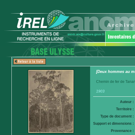
[Deux hommes au mil
Chemin de fer de Tanan
1903
Auteur :
Territoire :
Type de document :
Support et dimensions :
Provenance :