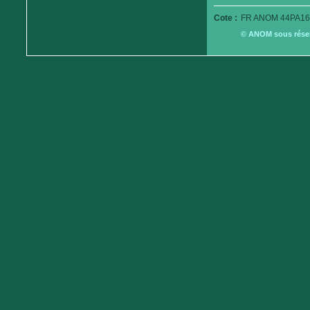
Cote :
FR ANOM 44PA16
© ANOM sous réserv