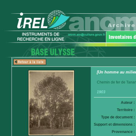
[Un homme au milieu
Chemin de fer de Tanan
1903
Auteur :
Territoire :
Type de document :
Support et dimensions :
Provenance :