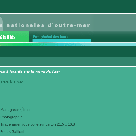
es à boeufs sur la route de l'est
arive à la mer
Madagascar, Île de
Photographie
Tirage argentique collé sur carton 21,5 x 16,8
Fonds Gallieni