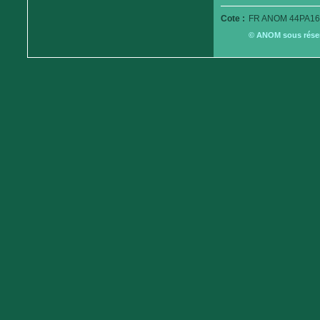
Cote :
FR ANOM 44PA16
© ANOM sous réserv