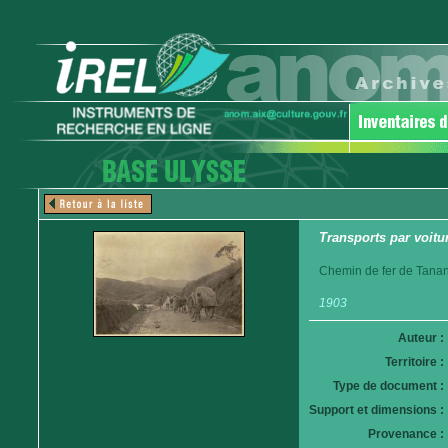
Transports par voitur
Chemin de fer de Tanan
1903
Auteur :
Territoire :
Type de document :
Support et dimensions :
Provenance :