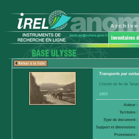
Transports par voitur
Chemin de fer de Tanan
1903
Auteur :
Territoire :
Type de document :
Support et dimensions :
Provenance :