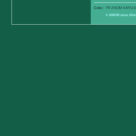
Cote :
FR ANOM 44PA16
© ANOM sous réserv