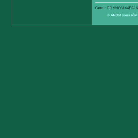
Cote :
FR ANOM 44PA16
© ANOM sous réserv