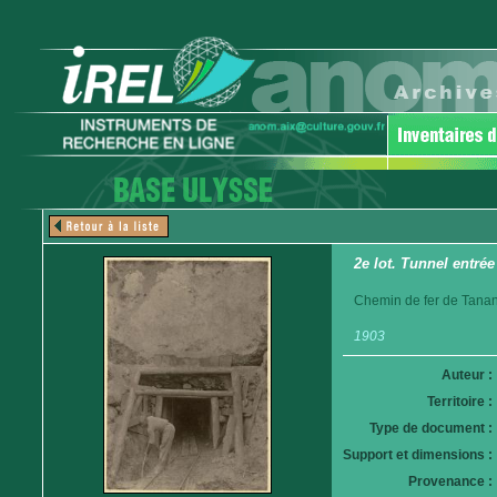
2e lot. Tunnel entrée
Chemin de fer de Tanan
1903
Auteur :
Territoire :
Type de document :
Support et dimensions :
Provenance :