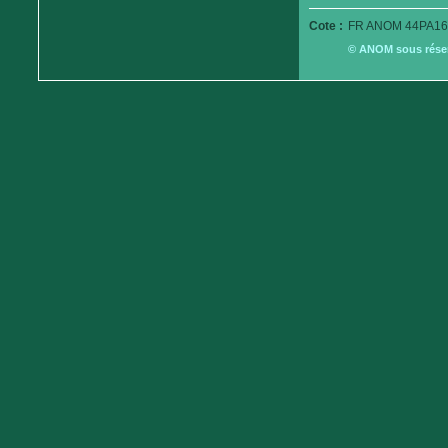
Cote :
FR ANOM 44PA16
© ANOM sous réserv