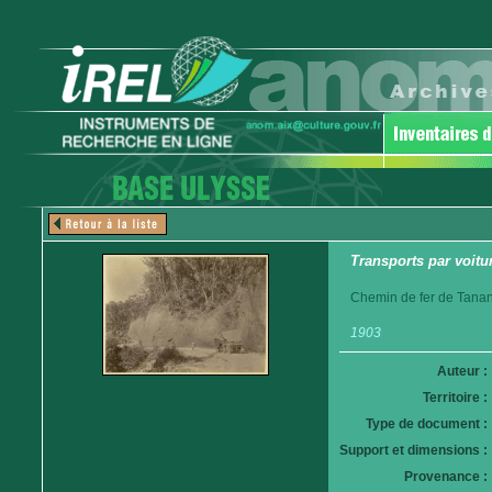
Transports par voitur
Chemin de fer de Tanan
1903
Auteur :
Territoire :
Type de document :
Support et dimensions :
Provenance :