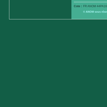
Cote :
FR ANOM 44PA16
© ANOM sous réserv