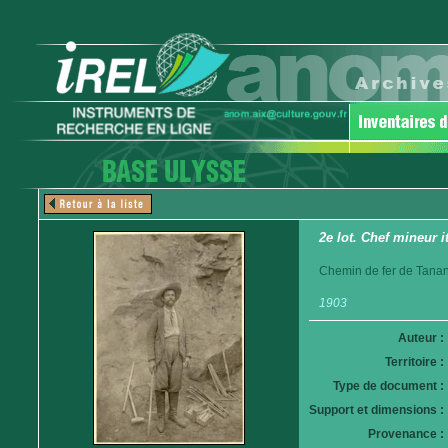
2e lot. Chef mineur i
Chemin de fer de Tanan
1903
Auteur :
Territoire :
Type de document :
Support et dimensions :
Provenance :