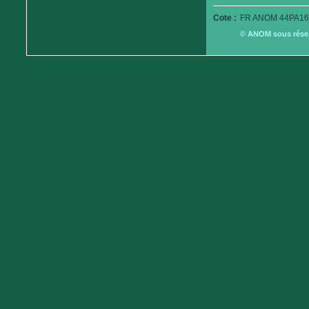
Cote :
FR ANOM 44PA16
© ANOM sous réserv