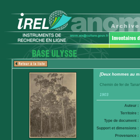
[Deux hommes au mil
Chemin de fer de Tanan
1903
Auteur :
Territoire :
Type de document :
Support et dimensions :
Provenance :