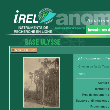
[Un homme au milieu
Chemin de fer de Tanan
1903
Auteur :
Territoire :
Type de document :
Support et dimensions :
Provenance :