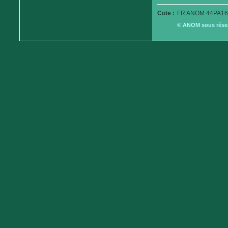
Cote :
FR ANOM 44PA16
© ANOM sous réserv