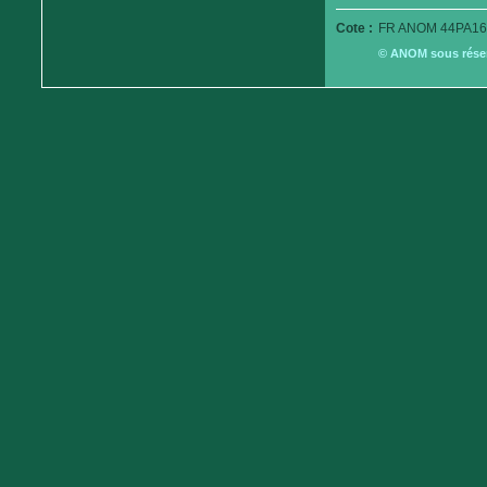
Cote :
FR ANOM 44PA16
© ANOM sous réserv