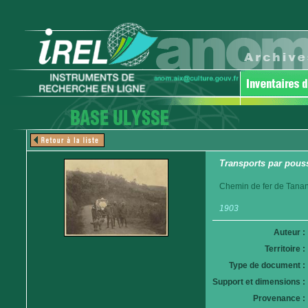
Transports par pouss
Chemin de fer de Tanan
1903
Auteur :
Territoire :
Type de document :
Support et dimensions :
Provenance :