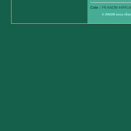
Cote :
FR ANOM 44PA16
© ANOM sous réserv