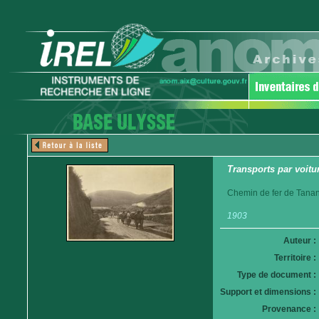
Transports par voitur
Chemin de fer de Tanan
1903
Auteur :
Territoire :
Type de document :
Support et dimensions :
Provenance :