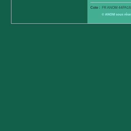
Cote :
FR ANOM 44PA16
© ANOM sous réserv