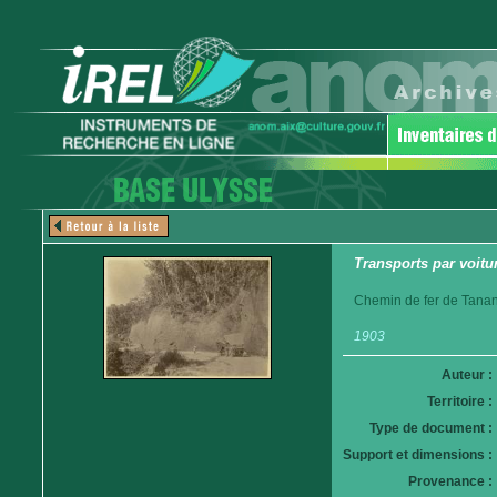
Transports par voitur
Chemin de fer de Tanan
1903
Auteur :
Territoire :
Type de document :
Support et dimensions :
Provenance :