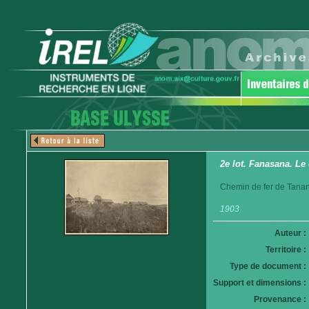
2e lot. Fanasana. Le
Chemin de fer de Tanan
1903
Auteur :
Territoire :
Type de document :
Support et dimensions :
Provenance :