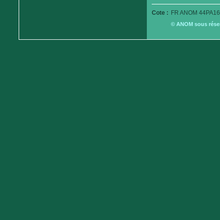
Cote :
FR ANOM 44PA16
© ANOM sous réserv