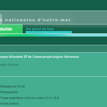
 camp kilomètre 35 de l'avant-projet-origine Aniverano
arive à la mer
Madagascar, Île de
Photographie
Tirage argentique collé sur carton 21,5 x 16,8
Fonds Gallieni