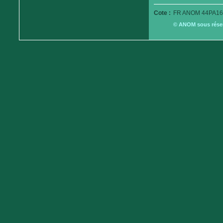
Cote :
FR ANOM 44PA16
© ANOM sous réserv