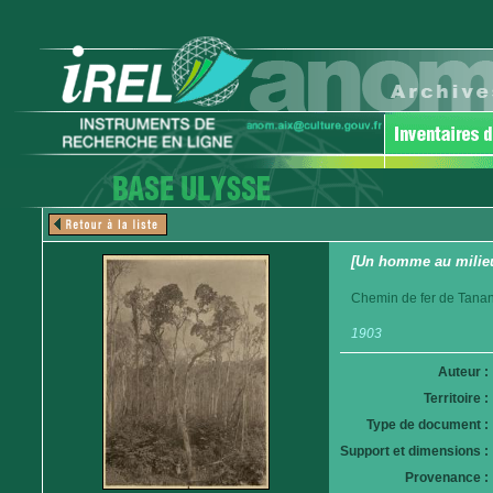
[Un homme au milieu 
Chemin de fer de Tanan
1903
Auteur :
Territoire :
Type de document :
Support et dimensions :
Provenance :