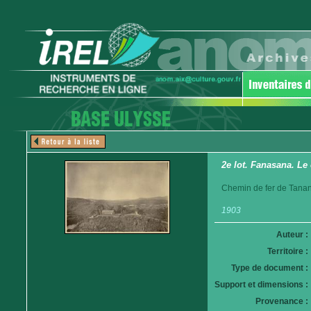
2e lot. Fanasana. Le
Chemin de fer de Tanan
1903
Auteur :
Territoire :
Type de document :
Support et dimensions :
Provenance :