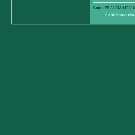
Cote :
FR ANOM 44PA16
© ANOM sous réserv