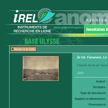
2e lot. Fanasana. Le
Chemin de fer de Tanan
1903
Auteur :
Territoire :
Type de document :
Support et dimensions :
Provenance :