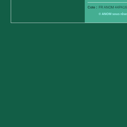
Cote :
FR ANOM 44PA16
© ANOM sous réserv