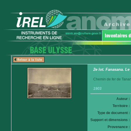
2e lot. Fanasana. Le
Chemin de fer de Tanan
1903
Auteur :
Territoire :
Type de document :
Support et dimensions :
Provenance :