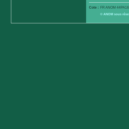
Cote :
FR ANOM 44PA16
© ANOM sous réserv