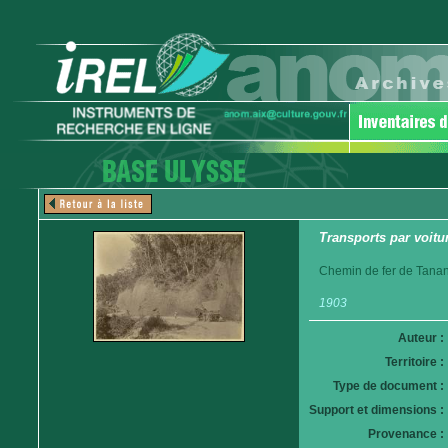
Transports par voitur
Chemin de fer de Tanan
1903
Auteur :
Territoire :
Type de document :
Support et dimensions :
Provenance :