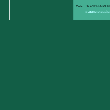
Cote :
FR ANOM 44PA16
© ANOM sous réserv