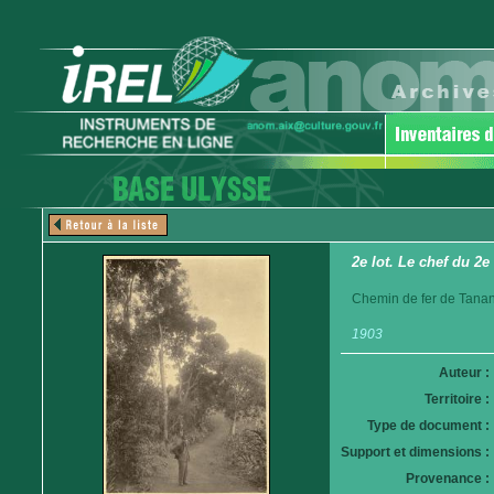
2e lot. Le chef du 2e
Chemin de fer de Tanan
1903
Auteur :
Territoire :
Type de document :
Support et dimensions :
Provenance :