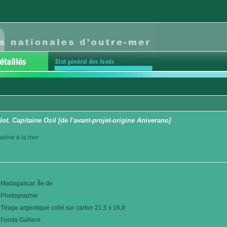
 lot. Capitaine Ozil [de l'avant-projet-origine Aniverano]
arive à la mer
Madagascar, Île de
Photographie
Tirage argentique collé sur carton 21,5 x 16,8
Fonds Gallieni