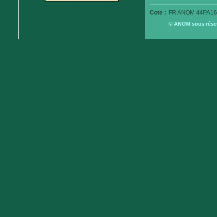
Cote :
FR ANOM 44PA16
© ANOM sous réserv