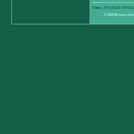
Cote :
FR ANOM 44PA16
© ANOM sous réserv