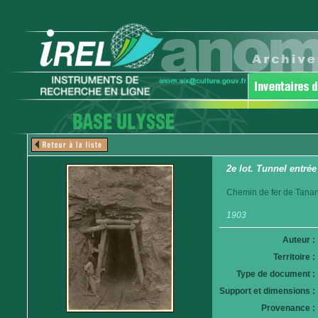
2e lot. Tunnel entrée
Chemin de fer de Tanan
1903
Auteur :
Territoire :
Type de document :
Support et dimensions :
Provenance :