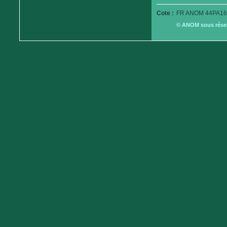
Cote :
FR ANOM 44PA16
© ANOM sous réserv