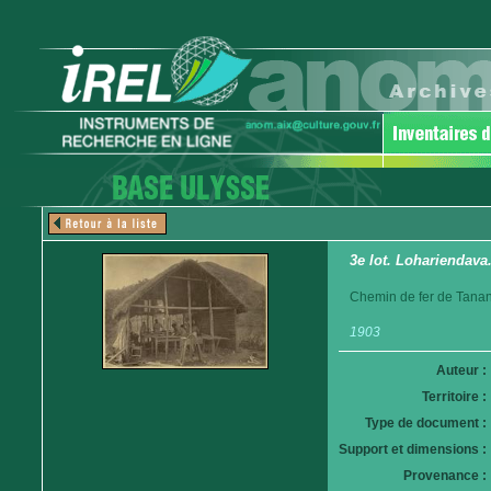
3e lot. Lohariendava.
Chemin de fer de Tanan
1903
Auteur :
Territoire :
Type de document :
Support et dimensions :
Provenance :