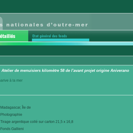
 Atelier de menuisiers kilomètre 58 de l'avant projet origine Aniverano
arive à la mer
Madagascar, Île de
Photographie
Tirage argentique collé sur carton 21,5 x 16,8
Fonds Gallieni