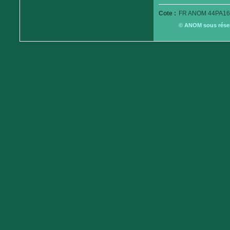
Cote :
FR ANOM 44PA16
© ANOM sous réserv