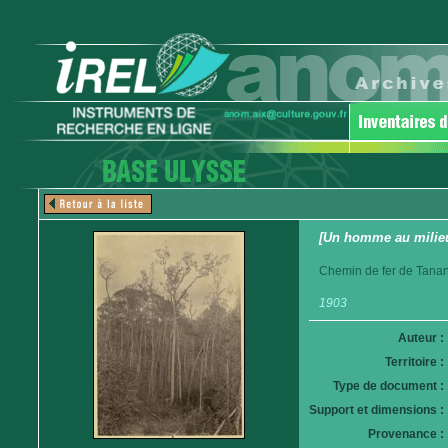
[Un homme au milieu
Chemin de fer de Tanan
1903
Auteur :
Territoire :
Type de document :
Support et dimensions :
Provenance :