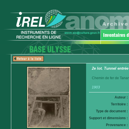
2e lot. Tunnel entrée
Chemin de fer de Tanan
1903
Auteur :
Territoire :
Type de document :
Support et dimensions :
Provenance :