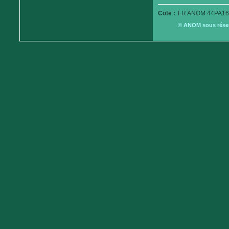
Cote :
FR ANOM 44PA16
© ANOM sous réserv