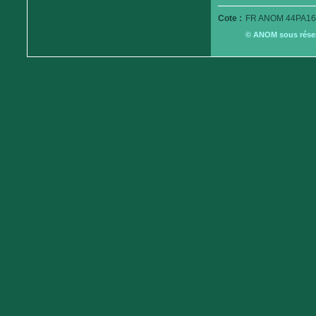
Cote :
FR ANOM 44PA16
© ANOM sous réserv