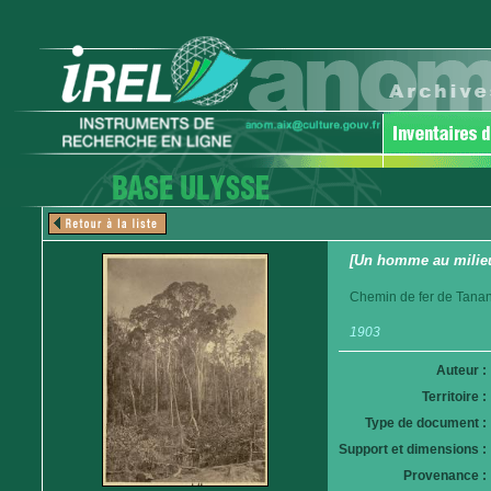
[Un homme au milieu
Chemin de fer de Tanan
1903
Auteur :
Territoire :
Type de document :
Support et dimensions :
Provenance :