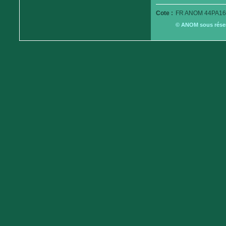
Cote :
FR ANOM 44PA16
© ANOM sous réserv