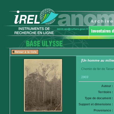
[Un homme au milieu
Chemin de fer de Tanan
1903
Auteur :
Territoire :
Type de document :
Support et dimensions :
Provenance :