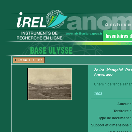
2e lot. Mangabé. Pos
Aniverano
Chemin de fer de Tanan
1903
Auteur :
Territoire :
Type de document :
Support et dimensions :