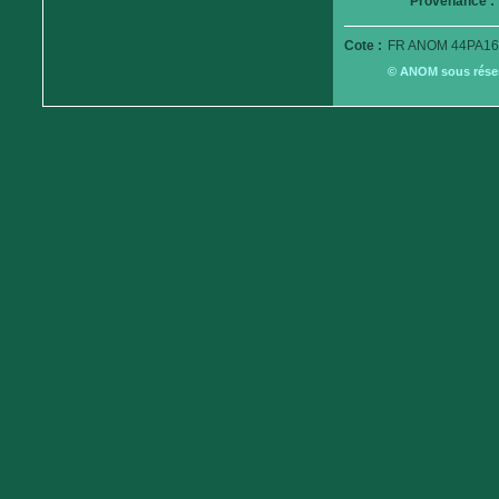
Provenance :
Cote :
FR ANOM 44PA16
© ANOM sous réserv