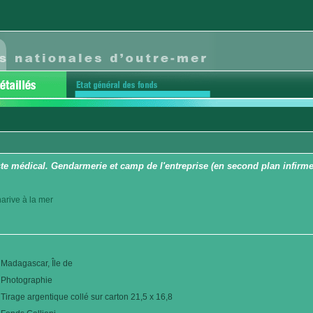
te médical. Gendarmerie et camp de l'entreprise (en second plan infirmeri
arive à la mer
Madagascar, Île de
Photographie
Tirage argentique collé sur carton 21,5 x 16,8