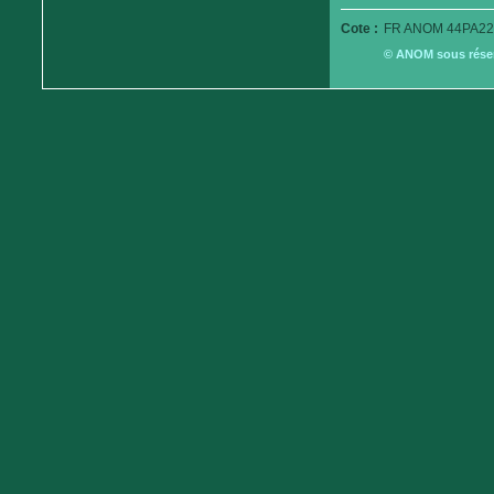
Cote :
FR ANOM 44PA22
© ANOM sous réserv