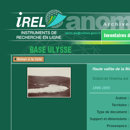
Haute vallée de la M
District de l'Imerina est.
1896-1905
Auteur :
Territoire :
Type de document :
Support et dimensions :
Provenance :