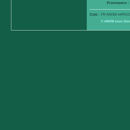
Provenance :
Cote :
FR ANOM 44PA22
© ANOM sous réserv