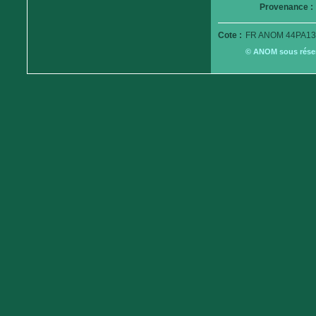
Provenance :
Cote :
FR ANOM 44PA13
© ANOM sous réserv