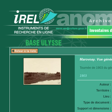
Marovoay. Vue génér
Tournée de 1903 du gén
1903
Auteur :
Territoire :
Lieu :
Type de document :
Support et dimensions :