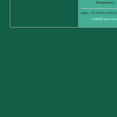
Provenance :
Cote :
FR ANOM 44PA22
© ANOM sous réserv