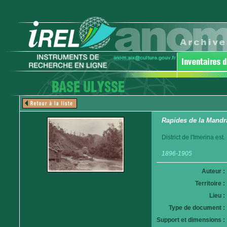
Rapides de la Mandr
District de l'Imerina est.
1896-1905
Auteur :
Territoire :
Lieu :
Type de document :
Support et dimensions :