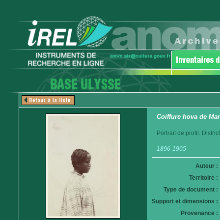
Coiffure hova de Ma
Portrait de profil. Distric
1896-1905
Auteur :
Territoire :
Type de document :
Support et dimensions :
Provenance :