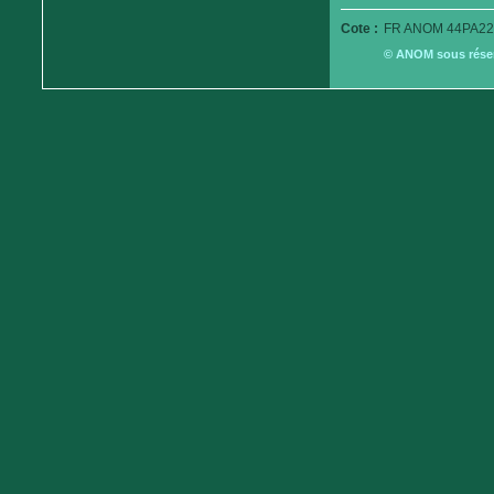
Cote :
FR ANOM 44PA22
© ANOM sous réserv