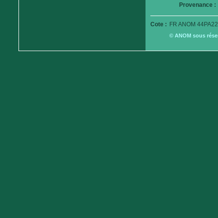
Provenance :
Cote :
FR ANOM 44PA22
© ANOM sous réserv