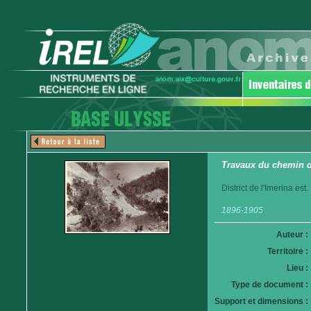
Travaux du chemin d
District de l'Imerina est.
1896-1905
Auteur :
Territoire :
Lieu :
Type de document :
Support et dimensions :