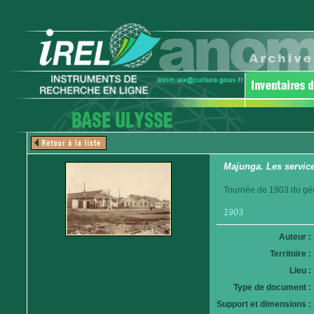
Majunga. Les service
Tournée de 1903 du gén
1903
Auteur :
Territoire :
Lieu :
Type de document :
Support et dimensions :