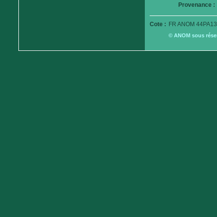
Provenance :
Cote :
FR ANOM 44PA13
© ANOM sous réserv