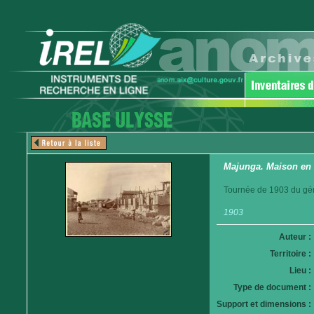
Majunga. Maison en 
Tournée de 1903 du gén
1903
Auteur :
Territoire :
Lieu :
Type de document :
Support et dimensions :