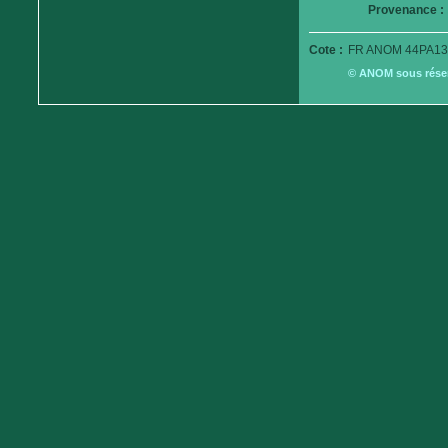
Provenance :
Cote :
FR ANOM 44PA13
© ANOM sous réserv