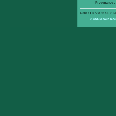
Provenance :
Cote :
FR ANOM 44PA13
© ANOM sous réserv