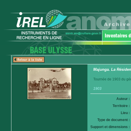
Majunga. La Réside
Tournée de 1903 du gén
1903
Auteur :
Territoire :
Lieu :
Type de document :
Support et dimensions :