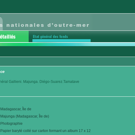
nce
éral Gallieni. Majunga. Diégo-Suarez.Tamatave
Madagascar, Île de
Majunga (Madagascar, Île de)
Photographie
Papier baryté collé sur carton formant un album 17 x 12