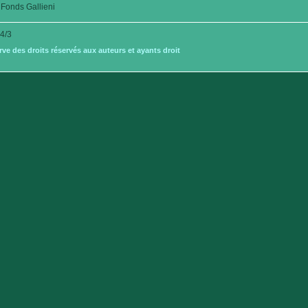
Fonds Gallieni
4/3
e des droits réservés aux auteurs et ayants droit