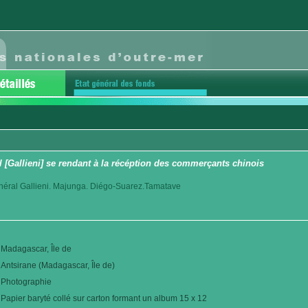
l [Gallieni] se rendant à la récéption des commerçants chinois
éral Gallieni. Majunga. Diégo-Suarez.Tamatave
Madagascar, Île de
Antsirane (Madagascar, Île de)
Photographie
Papier baryté collé sur carton formant un album 15 x 12