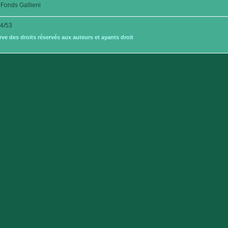
Fonds Gallieni
4/53
e des droits réservés aux auteurs et ayants droit