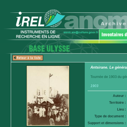
Antsirane. Le généra
Tournée de 1903 du gén
1903
Auteur :
Territoire :
Lieu :
Type de document :
Support et dimensions :