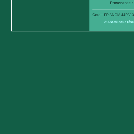
Provenance :
Cote :
FR ANOM 44PA13
© ANOM sous réserv