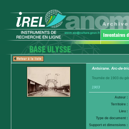
Antsirane. Arc-de-tr
Tournée de 1903 du gén
1903
Auteur :
Territoire :
Lieu :
Type de document :
Support et dimensions :