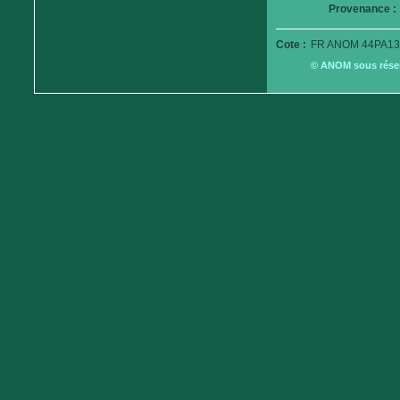
Provenance :
Cote :
FR ANOM 44PA13
© ANOM sous réserv