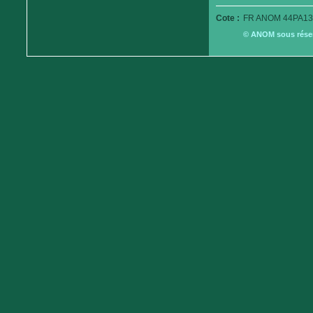
Cote :
FR ANOM 44PA13
© ANOM sous réserv