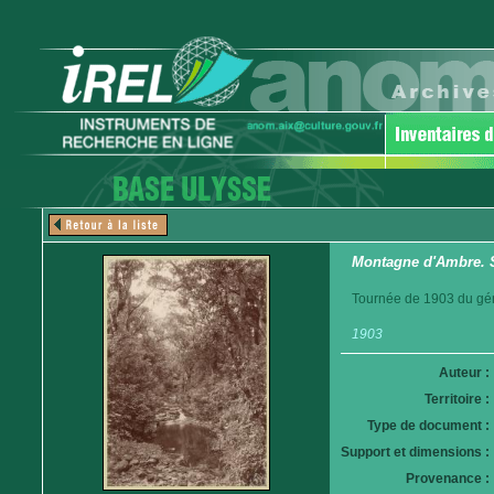
Montagne d'Ambre. S
Tournée de 1903 du gén
1903
Auteur :
Territoire :
Type de document :
Support et dimensions :
Provenance :