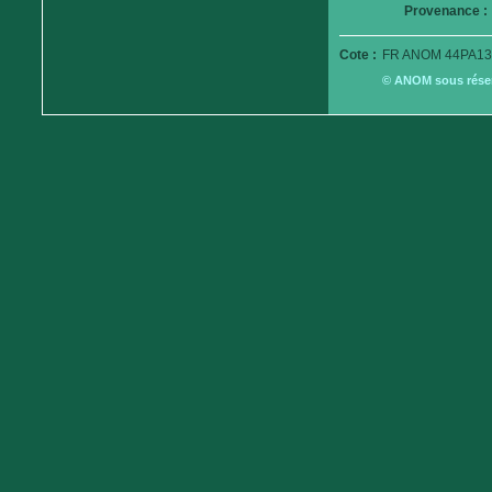
Provenance :
Cote :
FR ANOM 44PA13
© ANOM sous réserv