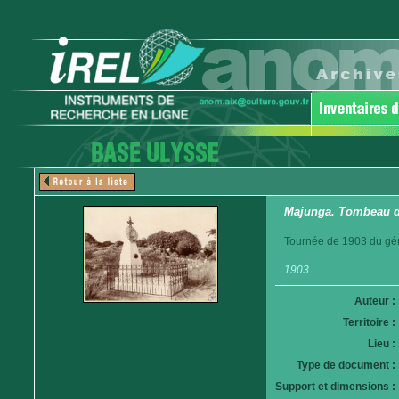
Majunga. Tombeau d
Tournée de 1903 du gén
1903
Auteur :
Territoire :
Lieu :
Type de document :
Support et dimensions :