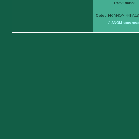
Provenance :
Cote :
FR ANOM 44PA13
© ANOM sous réserv