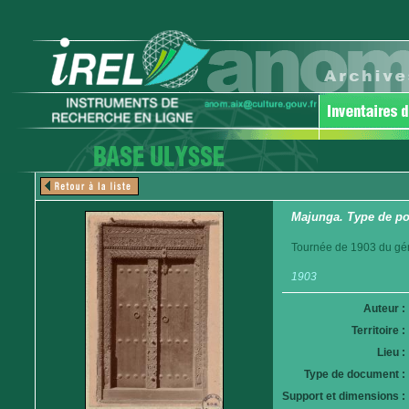
Majunga. Type de po
Tournée de 1903 du gén
1903
Auteur :
Territoire :
Lieu :
Type de document :
Support et dimensions :