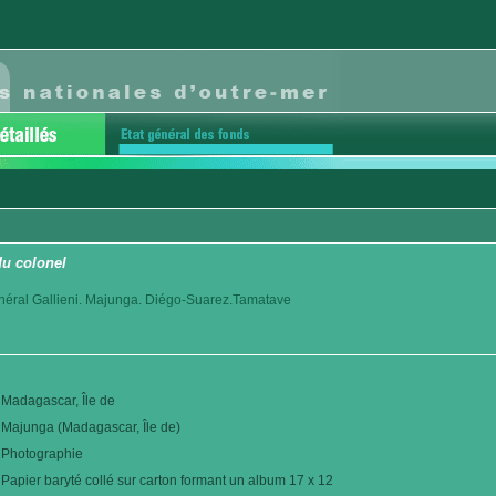
u colonel
éral Gallieni. Majunga. Diégo-Suarez.Tamatave
Madagascar, Île de
Majunga (Madagascar, Île de)
Photographie
Papier baryté collé sur carton formant un album 17 x 12