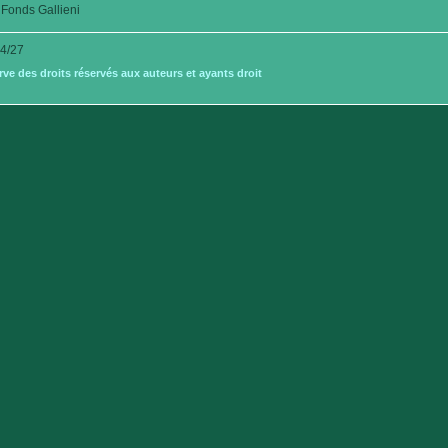
Fonds Gallieni
4/27
e des droits réservés aux auteurs et ayants droit