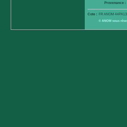
Provenance :
Cote :
FR ANOM 44PA13
© ANOM sous réserv