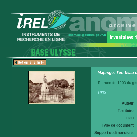
Majunga. Tombeau d
Tournée de 1903 du gén
1903
Auteur :
Territoire :
Lieu :
Type de document :
Support et dimensions :