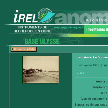
Tamatave. Le boulev
Tournée de 1903 du gén
1903
Auteur :
Territoire :
Lieu :
Type de document :
Support et dimensions :