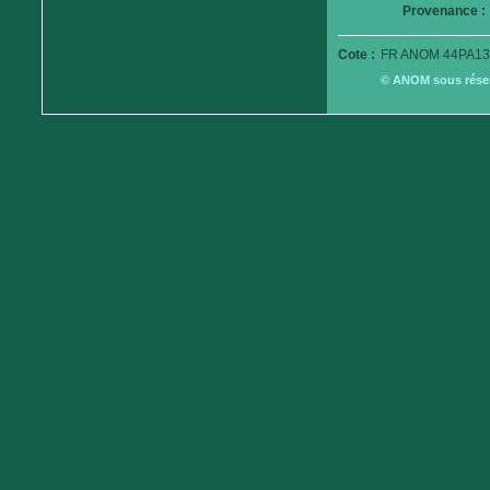
Provenance :
Cote :
FR ANOM 44PA13
© ANOM sous réserv