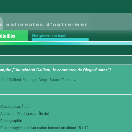
iomphe ["Au général Gallieni, le commerce de Diego-Suarez"]
éral Gallieni. Majunga. Diégo-Suarez.Tamatave
Madagascar, Île de
Antsirane (Madagascar, Île de)
Photographie
Papier baryté collé sur carton formant un album 15 x 12