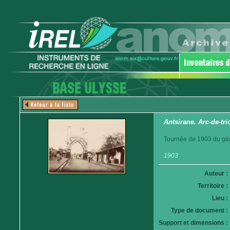
Antsirane. Arc-de-tr
Tournée de 1903 du gén
1903
Auteur :
Territoire :
Lieu :
Type de document :
Support et dimensions :