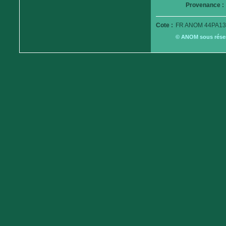
Provenance :
Cote :
FR ANOM 44PA13
© ANOM sous réserv