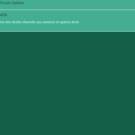
Fonds Gallieni
4/56
e des droits réservés aux auteurs et ayants droit