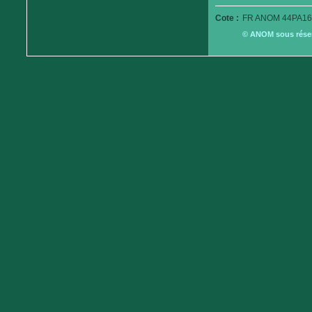
Cote :
FR ANOM 44PA16
© ANOM sous réserv