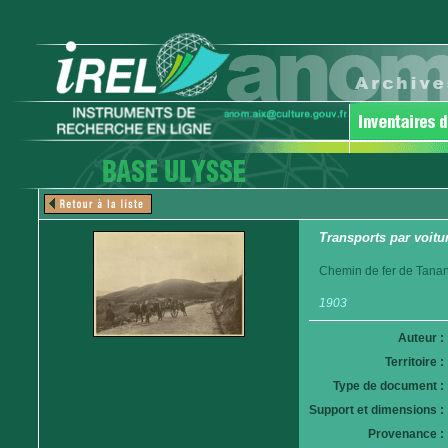
Transports par voitur
Chemin de fer de Tanan
1903
Auteur :
Territoire :
Type de document :
Support et dimensions :
Provenance :