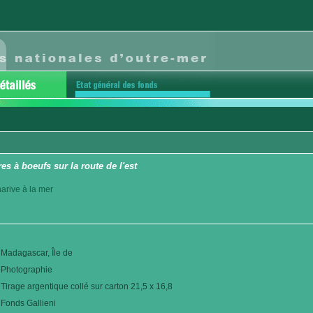
es à boeufs sur la route de l'est
arive à la mer
Madagascar, Île de
Photographie
Tirage argentique collé sur carton 21,5 x 16,8
Fonds Gallieni